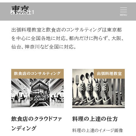
メ
東京
イ
MENU
ン
出張料理教室と飲食店のコンサルティングは東京都
コ
を中心に全国各地に対応。都内だけに拘らず、大阪、
ン
仙台、神奈川など全国に対応。
テ
ン
ツ
飲食店のコンサルティング
出張料理教室
へ
移
動
飲食店のクラウドファ
料理の上達の仕方
ンディング
料理の上達のイメージ画像