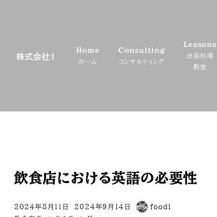
メ
イ
ン
Lessons
コ
Home
Consulting
出張料理
ン
ホーム
コンサルティング
教室
テ
ン
ツ
へ
移
動
飲食店における英語の必要性
2024年8月11日
2024年9月14日
food1
投稿日
更新日
著