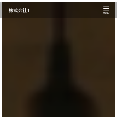
メ
イ
MENU
ン
コ
ン
テ
ン
ツ
へ
移
動