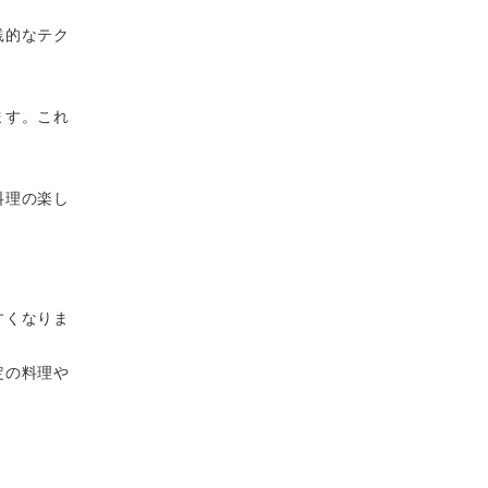
践的なテク
ます。これ
料理の楽し
すくなりま
定の料理や