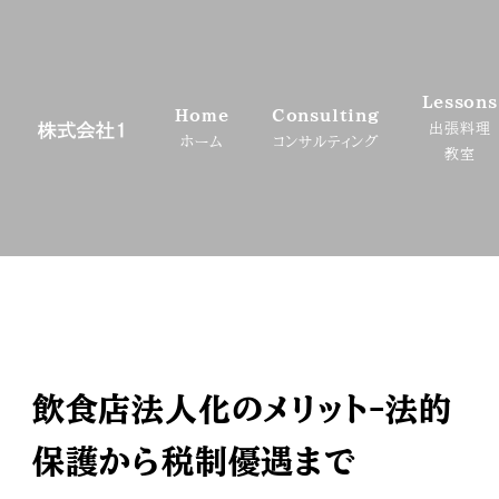
メ
イ
ン
Lessons
コ
Home
Consulting
出張料理
ン
ホーム
コンサルティング
教室
テ
ン
ツ
へ
移
動
飲食店法人化のメリット-法的
保護から税制優遇まで