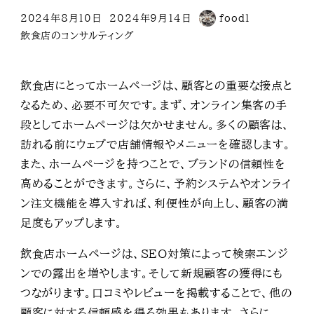
2024年8月10日
2024年9月14日
food1
投稿日
更新日
著
カテゴリー
飲食店のコンサルティング
者
飲食店にとってホームページは、顧客との重要な接点と
なるため、必要不可欠です。まず、オンライン集客の手
段としてホームページは欠かせません。多くの顧客は、
訪れる前にウェブで店舗情報やメニューを確認します。
また、ホームページを持つことで、ブランドの信頼性を
高めることができます。さらに、予約システムやオンライ
ン注文機能を導入すれば、利便性が向上し、顧客の満
足度もアップします。
飲食店ホームページは、SEO対策によって検索エンジ
ンでの露出を増やします。そして新規顧客の獲得にも
つながります。口コミやレビューを掲載することで、他の
顧客に対する信頼感を得る効果もあります。さらに、