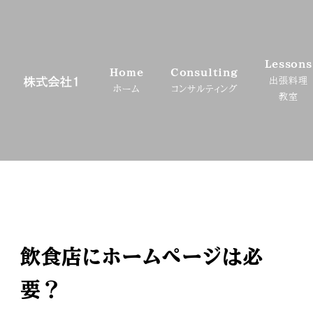
メ
イ
ン
Lessons
コ
Home
Consulting
出張料理
ン
ホーム
コンサルティング
教室
テ
ン
ツ
へ
移
動
飲食店にホームページは必
要？