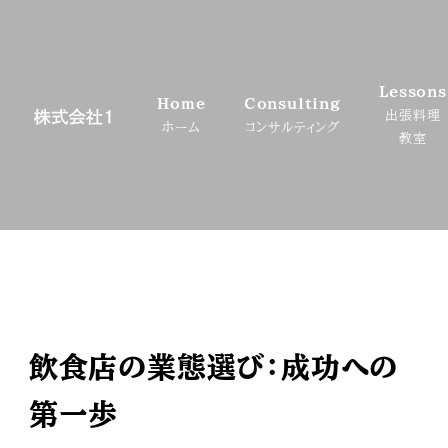
メ
イ
ン
Lessons
コ
Home
Consulting
出張料理
ン
ホーム
コンサルティング
教室
テ
ン
ツ
へ
移
動
飲食店の業態選び：成功への
第一歩