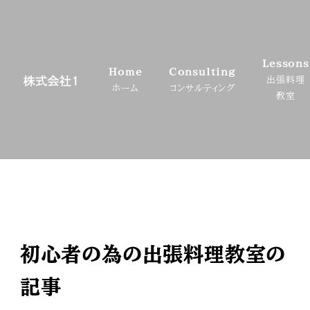
メ
イ
ン
Lessons
コ
Home
Consulting
出張料理
ン
ホーム
コンサルティング
教室
テ
ン
ツ
へ
移
動
初心者の為の出張料理教室の
記事